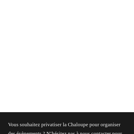
4 Av. des Cavaliers, 64600 Anglet
4 Av. des Cavaliers, 64600 Anglet
Vous souhaitez privatiser la Chaloupe pour organiser
des évènements ? N’hésitez pas à nous contacter pour