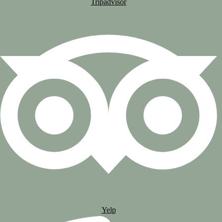
Tripadvisor
Yelp