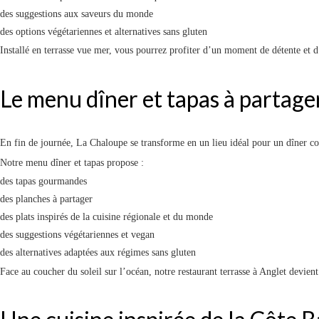
des suggestions aux saveurs du monde
des options végétariennes et alternatives sans gluten
4 Av. des Cavaliers, 64600 Anglet
Installé en terrasse vue mer, vous pourrez profiter d’un moment de détente et d
Le menu dîner et tapas à partage
4 Av. des Cavaliers, 64600 Anglet
En fin de journée, La Chaloupe se transforme en un lieu idéal pour un dîner c
Notre menu dîner et tapas propose :
des tapas gourmandes
des planches à partager
des plats inspirés de la cuisine régionale et du monde
des suggestions végétariennes et vegan
des alternatives adaptées aux régimes sans gluten
Face au coucher du soleil sur l’océan, notre restaurant terrasse à Anglet devien