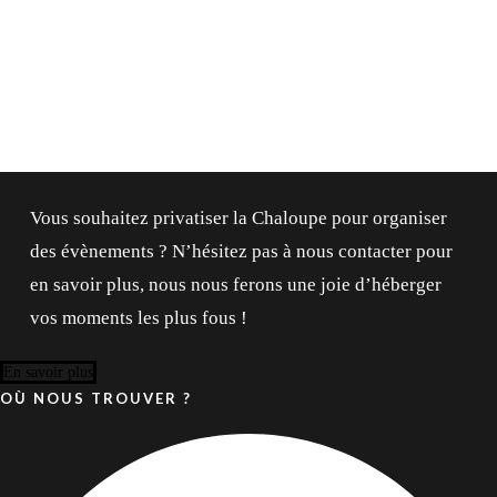
Lorem ipsum dosectetur adipisicing elit, sed
Lorem ipsum dosectet
do.Lorem ipsum dolor sit amet, consectetur Nulla
do.Lorem ipsum dolo
fringilla purus...
fringilla purus...
Vous souhaitez privatiser la Chaloupe pour organiser
des évènements ? N’hésitez pas à nous contacter pour
en savoir plus, nous nous ferons une joie d’héberger
vos moments les plus fous !
En savoir plus
OÙ NOUS TROUVER ?