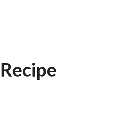
Recipe
Cooking Food With Love
Modern Fusi
AVRIL 18, 2015 IN
RECIPE
READ
AVRIL 17, 201
MORE
MORE