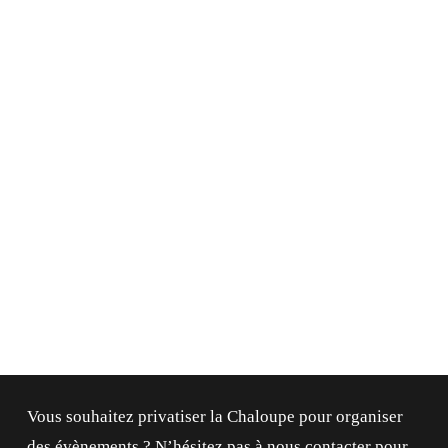
4 Av. des Cavaliers, 64600 Anglet
4 Av. des Cavaliers, 64600 Anglet
Vous souhaitez privatiser la Chaloupe pour organiser
des évènements ? N’hésitez pas à nous contacter pour