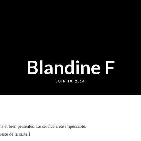
Blandine F
JUIN 10, 2014
s et bien présentés. Le service a été impeccable.
este de la carte !