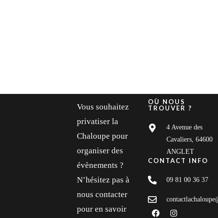
MARS 30, 2015 IN
MODERN FUSION
READ
MORE
Lorem ipsum dosectetur adipisicing elit, sed do.Lorem ipsum
dolor sit amet, consectetur Nulla fringilla purus...
OÙ NOUS
Vous souhaitez
TROUVER ?
privatiser la
4 Avenue des
Chaloupe pour
Cavaliers, 64600
organiser des
ANGLET
CONTACT INFO
évènements ?
N’hésitez pas à
09 81 00 36 37
nous contacter
contactlachaloup
pour en savoir