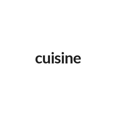
732/21 Second Street, King Street, UK
+65.4566743
cuisine
Modern Fusion Cuisine
AVRIL 17, 2015 IN
RECIPE
READ MORE
Lorem ipsum dosectetur adipisicing elit, sed do.Lorem ipsum