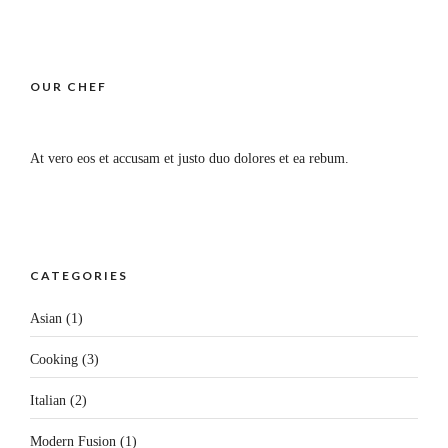
ous
ontacter
rivatiser la
OUR CHEF
haloupe
At vero eos et accusam et justo duo dolores et ea rebum.
CATEGORIES
Asian
(1)
Cooking
(3)
Italian
(2)
Modern Fusion
(1)