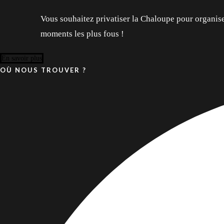
Vous souhaitez privatiser la Chaloupe pour organise
4 Av. des Cavaliers, 64600 Anglet
moments les plus fous !
En savoir plus
OÙ NOUS TROUVER ?
4 Av. des Cavaliers, 64600 Anglet