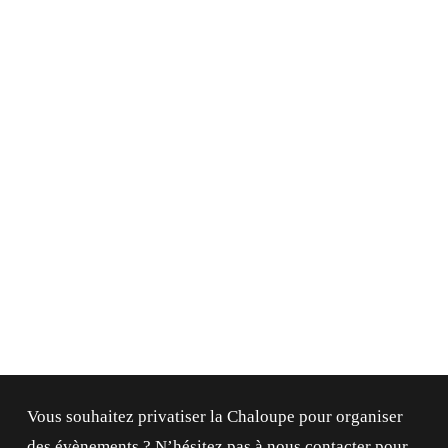
4 Av. des Cavaliers, 64600 Anglet
4 Av. des Cavaliers, 64600 Anglet
Vous souhaitez privatiser la Chaloupe pour organiser
des évènements ? N’hésitez pas à nous contacter pour